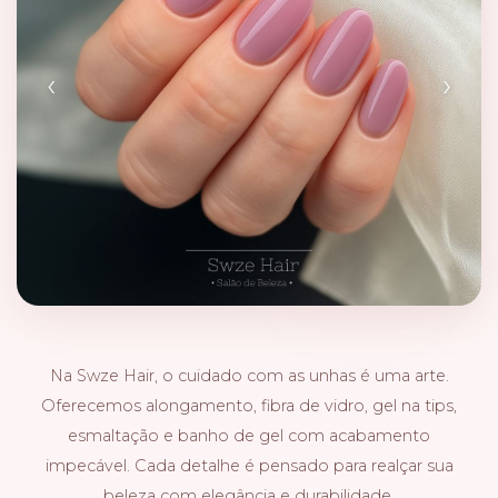
‹
›
Na Swze Hair, o cuidado com as unhas é uma arte.
Oferecemos alongamento, fibra de vidro, gel na tips,
esmaltação e banho de gel com acabamento
impecável. Cada detalhe é pensado para realçar sua
beleza com elegância e durabilidade.