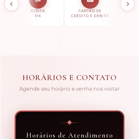
ACEITA
CARTÃO DE
PA
PIX
CRÉDITO E DÉBITO
NO 
HORÁRIOS E CONTATO
Agende seu horário e venha nos visitar
Horários de Atendimento