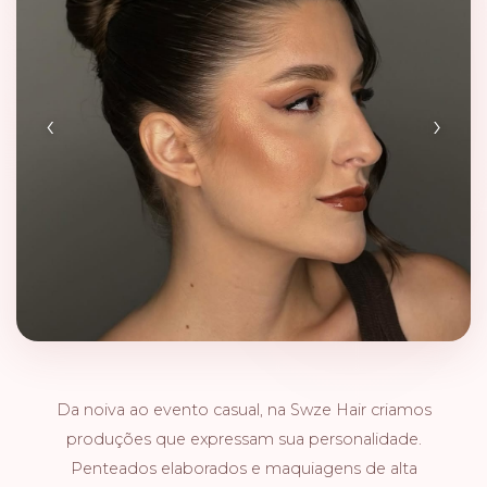
‹
›
Da noiva ao evento casual, na Swze Hair criamos
produções que expressam sua personalidade.
Penteados elaborados e maquiagens de alta