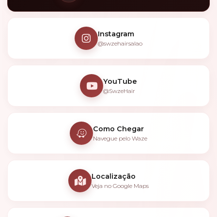
Instagram
@swzehairsalao
YouTube
@SwzeHair
Como Chegar
Navegue pelo Waze
Localização
Veja no Google Maps