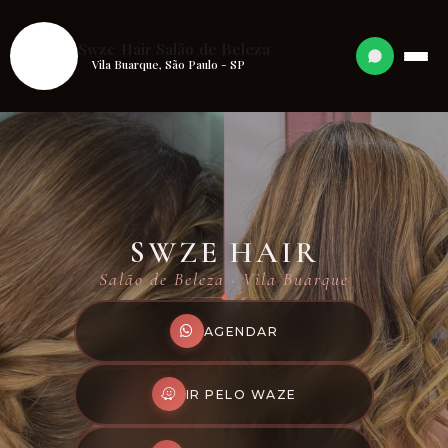
S
Swze Hair Salão de Beleza
Vila Buarque, São Paulo - SP
SWZE HAIR
Salão de Beleza · Vila Buarque
AGENDAR
IR PELO WAZE