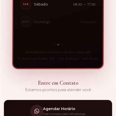
Sábado
08:30 — 17:30
SÁB
Domingo
Fechado
DOM
Atendimento exclusivo com hora marcada
R. Martinico Prado, 305 · Vila Buarque · São Paulo
Entre em Contato
Estamos prontos para atender você
Agendar Horário
Fale conosco pelo WhatsApp