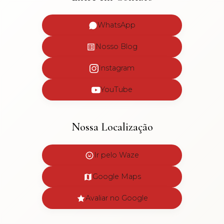
WhatsApp
Nosso Blog
Instagram
YouTube
Nossa Localização
Ir pelo Waze
Google Maps
Avaliar no Google