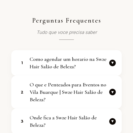
Perguntas Frequentes
Tudo que voce precisa saber
Como agendar um horario na Swze
▼
1
Hair Salão de Beleza?
Voce pode falar com a equipe
O que e Penteados para Eventos no
diretamente pelo WhatsApp
Vila Buarque | Swze Hair Salão de
▼
2
+5511970344032. Atendemos com
Beleza?
agenda flexivel.
O servico de Penteados para Eventos
Onde fica a Swze Hair Salão de
no Vila Buarque | Swze Hair Salão de
▼
3
Beleza?
Beleza faz parte dos cuidados