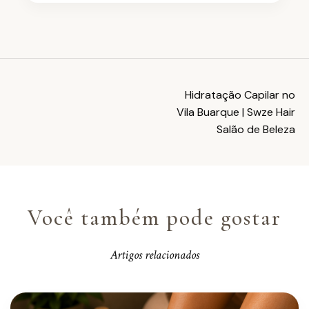
oferecidos pela nossa Salao de Beleza.
Estamos em Vila Buarque, São Paulo -
Entre em contato para saber mais e
SP. Endereco completo: R. Martinico
agendar.
Prado, 305 - Vila Buarque, São Paulo -
SP, 01224-010.
Hidratação Capilar no
Vila Buarque | Swze Hair
Salão de Beleza
Você também pode gostar
Artigos relacionados