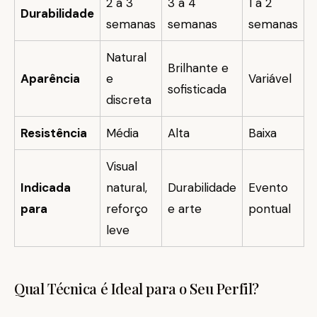
2 a 3
3 a 4
1 a 2
Durabilidade
semanas
semanas
semanas
Natural
Brilhante e
Aparência
e
Variável
sofisticada
discreta
Resistência
Média
Alta
Baixa
Visual
Indicada
natural,
Durabilidade
Evento
para
reforço
e arte
pontual
leve
Qual Técnica é Ideal para o Seu Perfil?