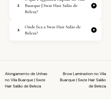
diretamente pelo WhatsApp
Buarque | Swze Hair Salão de
▼
2
+5511970344032. Atendemos com
Beleza?
agenda flexivel.
O servico de Química Capilar no Vila
Onde fica a Swze Hair Salão de
Buarque | Swze Hair Salão de Beleza
▼
3
Beleza?
faz parte dos cuidados oferecidos pela
nossa Salao de Beleza. Entre em
Estamos em Vila Buarque, São Paulo -
contato para saber mais e agendar.
SP. Endereco completo: R. Martinico
Prado, 305 - Vila Buarque, São Paulo -
SP, 01224-010.
Alongamento de Unhas
Brow Lamination no Vila
no Vila Buarque | Swze
Buarque | Swze Hair Salão
Hair Salão de Beleza
de Beleza