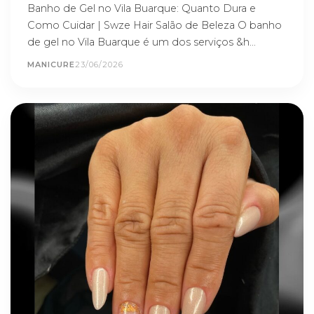
Banho de Gel no Vila Buarque: Quanto Dura e
Como Cuidar | Swze Hair Salão de Beleza O banho
de gel no Vila Buarque é um dos serviços &h...
MANICURE
23/06/2026