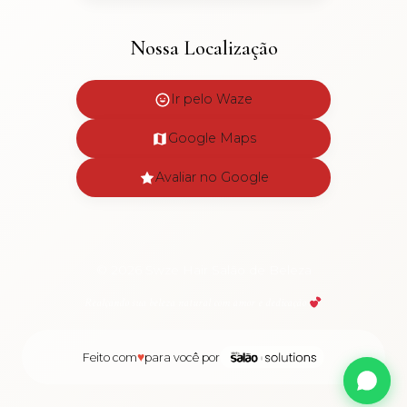
Nossa Localização
Ir pelo Waze
Google Maps
Avaliar no Google
© 2026 Swze Hair Salão de Beleza
Realçando sua beleza natural com amor e dedicação
♥
Feito com
para você por