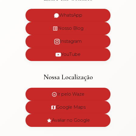
WhatsApp
Nosso Blog
Instagram
YouTube
Nossa Localização
Ir pelo Waze
Google Maps
Avaliar no Google