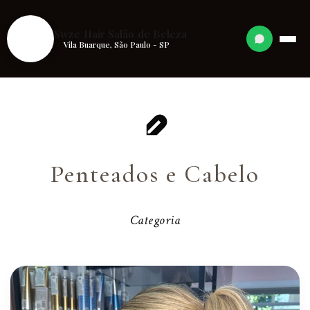
S
Swze Hair Salão de Beleza
Vila Buarque, São Paulo - SP
Penteados e Cabelo
Categoria