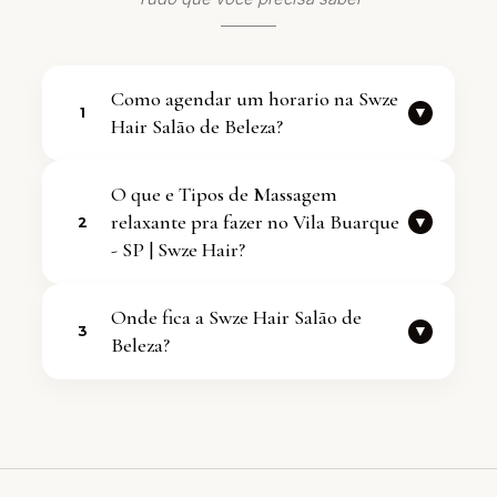
Como agendar um horario na Swze
▼
1
Hair Salão de Beleza?
Voce pode falar com a equipe
O que e Tipos de Massagem
diretamente pelo WhatsApp
relaxante pra fazer no Vila Buarque
▼
2
+5511970344032. Atendemos com
- SP | Swze Hair?
agenda flexivel.
O servico de Tipos de Massagem
Onde fica a Swze Hair Salão de
relaxante pra fazer no Vila Buarque -
▼
3
Beleza?
SP | Swze Hair faz parte dos cuidados
oferecidos pela nossa Salao de Beleza.
Estamos em Vila Buarque, São Paulo -
Entre em contato para saber mais e
SP. Endereco completo: R. Martinico
agendar.
Prado, 305 - Vila Buarque, São Paulo -
SP, 01224-010.