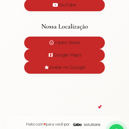
YouTube
Nossa Localização
Ir pelo Waze
Google Maps
Avaliar no Google
© 2026 Swze Hair Salão de Beleza
Realçando sua beleza natural com amor e dedicação
♥
Feito com
para você por