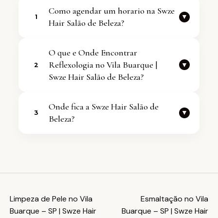
Como agendar um horario na Swze
▼
1
Hair Salão de Beleza?
Voce pode falar com a equipe
O que e Onde Encontrar
diretamente pelo WhatsApp
Reflexologia no Vila Buarque |
▼
2
+5511970344032. Atendemos com
Swze Hair Salão de Beleza?
agenda flexivel.
O servico de Onde Encontrar
Onde fica a Swze Hair Salão de
Reflexologia no Vila Buarque | Swze
▼
3
Beleza?
Hair Salão de Beleza faz parte dos
cuidados oferecidos pela nossa Salao
Estamos em Vila Buarque, São Paulo -
de Beleza. Entre em contato para
SP. Endereco completo: R. Martinico
saber mais e agendar.
Prado, 305 - Vila Buarque, São Paulo -
SP, 01224-010.
Limpeza de Pele no Vila
Esmaltação no Vila
Buarque – SP | Swze Hair
Buarque – SP | Swze Hair